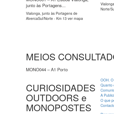
Vialonga
junto às Portagens...
Norte/S
Vialonga, junto às Portagens de
AlvercaSul/Norte - Km 13 ver mapa
MEIOS
CONSULTAD
MONO044 – A1 Porto
OOH. O 
CURIOSIDADES
Quanto 
Comunic
OUTDOORS e
A Public
O que p
MONOPOSTES
Contact