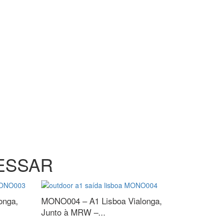
ESSAR
onga,
MONO004 – A1 Lisboa
Vialonga,
Junto à MRW –...