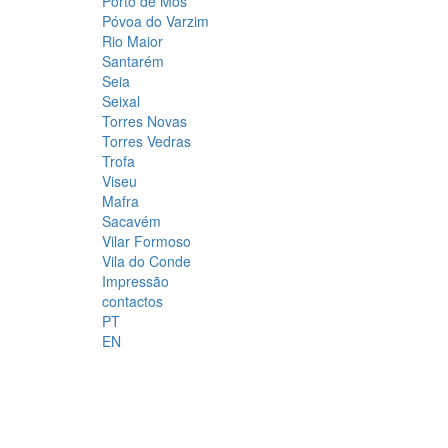
Porto de Mós
Póvoa do Varzim
Rio Maior
Santarém
Seia
Seixal
Torres Novas
Torres Vedras
Trofa
Viseu
Mafra
Sacavém
Vilar Formoso
Vila do Conde
Impressão
contactos
PT
EN