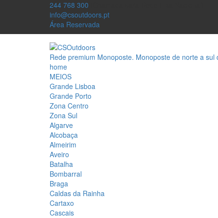
244 768 300
(Chamada para Rede Fixa Nacional)
info@csoutdoors.pt
Área Reservada
Rede premium Monoposte. Monoposte de norte a sul 
home
MEIOS
Grande Lisboa
Grande Porto
Zona Centro
Zona Sul
Algarve
Alcobaça
Almeirim
Aveiro
Batalha
Bombarral
Braga
Caldas da Rainha
Cartaxo
Cascais