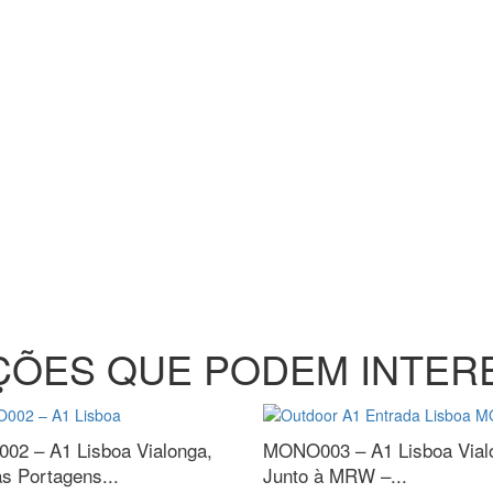
ÇÕES
QUE PODEM INTER
02 – A1 Lisboa
Vialonga,
MONO003 – A1 Lisboa
Vial
às Portagens...
Junto à MRW –...