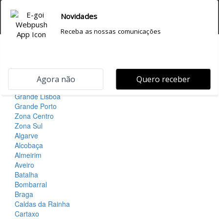
244 768 300
(Chamada para Rede Fixa Nacional)
info@csoutdoors.pt
Área Reservada
Rede premium Monoposte. Monoposte de norte a sul do
país
home
MEIOS
Grande Lisboa
Grande Porto
Zona Centro
Zona Sul
Algarve
Alcobaça
Almeirim
Aveiro
Batalha
Bombarral
Braga
Caldas da Rainha
Cartaxo