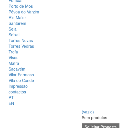
Pombal
Porto de Mós
Póvoa do Varzim
Rio Maior
Santarém
Seia
Seixal
Torres Novas
Torres Vedras
Trofa
Viseu
Mafra
Sacavém
Vilar Formoso
Vila do Conde
Impressão
contactos
PT
EN
(vazio)
Sem produtos
Solicitar Proposta