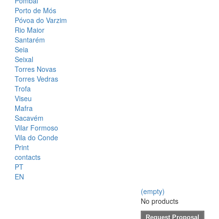
Pombal
Porto de Mós
Póvoa do Varzim
Rio Maior
Santarém
Seia
Seixal
Torres Novas
Torres Vedras
Trofa
Viseu
Mafra
Sacavém
Vilar Formoso
Vila do Conde
Print
contacts
PT
EN
(empty)
No products
Request Proposal