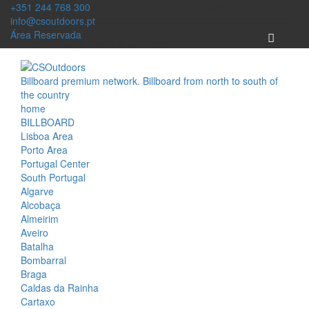
+351 244 768 300
(Call to National Fixed Network)
info@csoutdoors.pt
Área Reservada
Billboard premium network. Billboard from north to south of
the country
home
BILLBOARD
Lisboa Area
Porto Area
Portugal Center
South Portugal
Algarve
Alcobaça
Almeirim
Aveiro
Batalha
Bombarral
Braga
Caldas da Rainha
Cartaxo