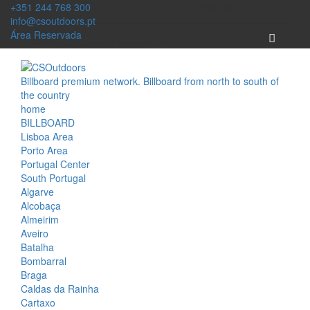
+351 244 768 300
(Call to National Fixed Network)
info@csoutdoors.pt
Área Reservada
Billboard premium network. Billboard from north to south of
the country
home
BILLBOARD
Lisboa Area
Porto Area
Portugal Center
South Portugal
Algarve
Alcobaça
Almeirim
Aveiro
Batalha
Bombarral
Braga
Caldas da Rainha
Cartaxo