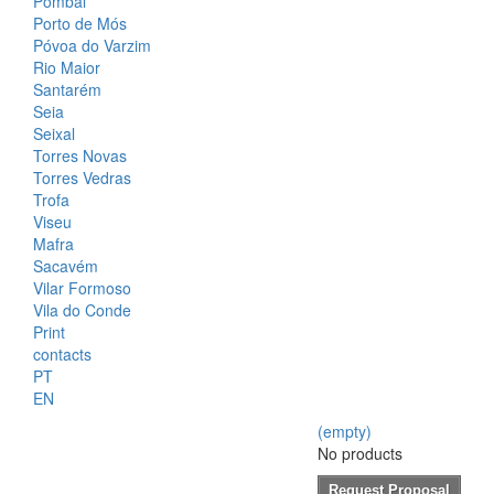
Pombal
Porto de Mós
Póvoa do Varzim
Rio Maior
Santarém
Seia
Seixal
Torres Novas
Torres Vedras
Trofa
Viseu
Mafra
Sacavém
Vilar Formoso
Vila do Conde
Print
contacts
PT
EN
(empty)
No products
Request Proposal