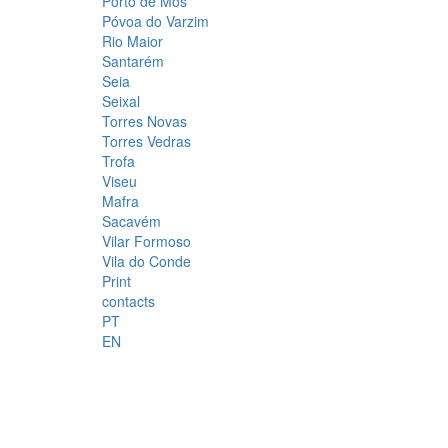
Porto de Mós
Póvoa do Varzim
Rio Maior
Santarém
Seia
Seixal
Torres Novas
Torres Vedras
Trofa
Viseu
Mafra
Sacavém
Vilar Formoso
Vila do Conde
Print
contacts
PT
EN