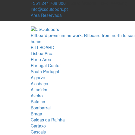
+351 244 768 300
(Call to National Fixed Network)
info@csoutdoors.pt
Área Reservada
Billboard premium network. Billboard from north to sou
home
BILLBOARD
Lisboa Area
Porto Area
Portugal Center
South Portugal
Algarve
Alcobaça
Almeirim
Aveiro
Batalha
Bombarral
Braga
Caldas da Rainha
Cartaxo
Cascais