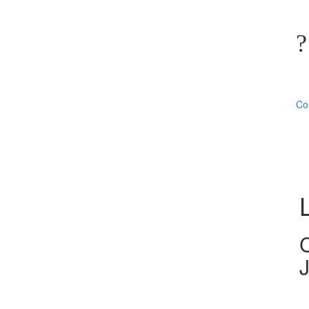
Co
C
J