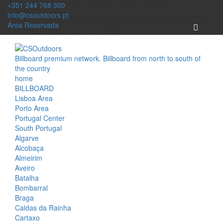
+351 244 768 300
(Call to National Fixed Network)
info@csoutdoors.pt
Área Reservada
Billboard premium network. Billboard from north to south of
the country
home
BILLBOARD
Lisboa Area
Porto Area
Portugal Center
South Portugal
Algarve
Alcobaça
Almeirim
Aveiro
Batalha
Bombarral
Braga
Caldas da Rainha
Cartaxo