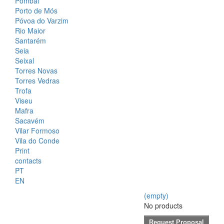
Pombal
Porto de Mós
Póvoa do Varzim
Rio Maior
Santarém
Seia
Seixal
Torres Novas
Torres Vedras
Trofa
Viseu
Mafra
Sacavém
Vilar Formoso
Vila do Conde
Print
contacts
PT
EN
(empty)
No products
Request Proposal